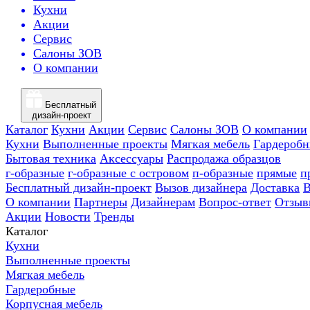
Кухни
Акции
Сервис
Салоны ЗОВ
О компании
Бесплатный
дизайн-проект
Каталог
Кухни
Акции
Сервис
Салоны ЗОВ
О компании
Кухни
Выполненные проекты
Мягкая мебель
Гардероб
Бытовая техника
Аксессуары
Распродажа образцов
г-образные
г-образные с островом
п-образные
прямые
п
Бесплатный дизайн-проект
Вызов дизайнера
Доставка
В
О компании
Партнеры
Дизайнерам
Вопрос-ответ
Отзыв
Акции
Новости
Тренды
Каталог
Кухни
Выполненные проекты
Мягкая мебель
Гардеробные
Корпусная мебель