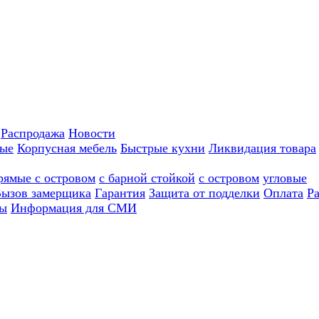
Распродажа
Новости
ные
Корпусная мебель
Быстрые кухни
Ликвидация товара
рямые с островом
с барной стойкой
с островом
угловые
ызов замерщика
Гарантия
Защита от подделки
Оплата
Р
ы
Информация для СМИ