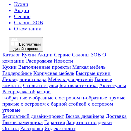
Кухни
Акции
Сервис
Салоны ЗОВ
О компании
Бесплатный
дизайн-проект
Каталог
Кухни
Акции
Сервис
Салоны ЗОВ
О
компании
Распродажа
Новости
Кухни
Выполненные проекты
Мягкая мебель
Гардеробные
Корпусная мебель
Быстрые кухни
Ликвидация товара
Мебель для детской
Ванные
комнаты
Столы и стулья
Бытовая техника
Аксессуары
Распродажа образцов
г-образные
г-образные с островом
п-образные
прямые
прямые с островом
с барной стойкой
с островом
угловые
Бесплатный дизайн-проект
Вызов дизайнера
Доставка
Вызов замерщика
Гарантия
Защита от подделки
Оплата
Рассрочка
Яндекс сплит