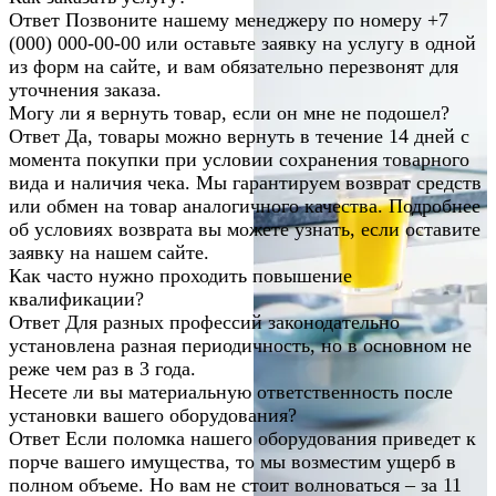
Ответ
Позвоните нашему менеджеру по номеру +7
(000) 000-00-00 или оставьте заявку на услугу в одной
из форм на сайте, и вам обязательно перезвонят для
уточнения заказа.
Могу ли я вернуть товар, если он мне не подошел?
Ответ
Да, товары можно вернуть в течение 14 дней с
момента покупки при условии сохранения товарного
вида и наличия чека. Мы гарантируем возврат средств
или обмен на товар аналогичного качества. Подробнее
об условиях возврата вы можете узнать, если оставите
заявку на нашем сайте.
Как часто нужно проходить повышение
квалификации?
Ответ
Для разных профессий законодательно
установлена разная периодичность, но в основном не
реже чем раз в 3 года.
Несете ли вы материальную ответственность после
установки вашего оборудования?
Ответ
Если поломка нашего оборудования приведет к
порче вашего имущества, то мы возместим ущерб в
полном объеме. Но вам не стоит волноваться – за 11