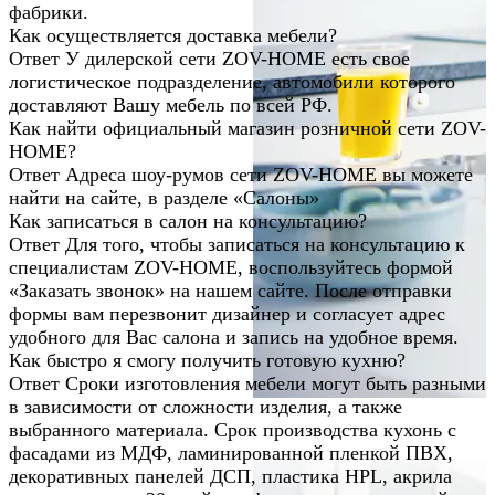
фабрики.
Как осуществляется доставка мебели?
Ответ
У дилерской сети ZOV-HOME есть свое
логистическое подразделение, автомобили которого
доставляют Вашу мебель по всей РФ.
Как найти официальный магазин розничной сети ZOV-
HOME?
Ответ
Адреса шоу-румов сети ZOV-HOME вы можете
найти на сайте, в разделе «Салоны»
Как записаться в салон на консультацию?
Ответ
Для того, чтобы записаться на консультацию к
специалистам ZOV-HOME, воспользуйтесь формой
«Заказать звонок» на нашем сайте. После отправки
формы вам перезвонит дизайнер и согласует адрес
удобного для Вас салона и запись на удобное время.
Как быстро я смогу получить готовую кухню?
Ответ
Сроки изготовления мебели могут быть разными
в зависимости от сложности изделия, а также
выбранного материала. Срок производства кухонь с
фасадами из МДФ, ламинированной пленкой ПВХ,
декоративных панелей ДСП, пластика HPL, акрила