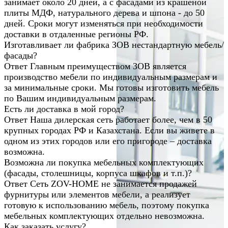
занимает около 20 дней, а с фасадами из крашеной
плиты МДФ, натурального дерева и шпона - до 50
дней. Сроки могут изменяться при необходимости
доставки в отдаленные регионы РФ.
Изготавливает ли фабрика ЗОВ нестандартную мебель/
фасады?
Ответ
Главным преимуществом ЗОВ является
производство мебели по индивидуальным размерам и
за минимальные сроки. Мы готовы изготовить мебель
по Вашим индивидуальным размерам.
Есть ли доставка в мой город?
Ответ
Наша дилерская сеть работает более, чем в 50
крупных городах РФ и Казахстана. Если вы живете в
одном из этих городов или его пригороде – доставка
возможна.
Возможна ли покупка мебельных комплектующих
(фасады, столешницы, корпуса шкафов и т.п.)?
Ответ
Сеть ZOV-HOME не занимается продажей
фурнитуры или элементов мебели, а реализует
готовую к использованию мебель, поэтому покупка
мебельных комплектующих отдельно невозможна.
Как заказать услугу?