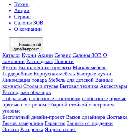
Кухни
Акции
Сервис
Салоны ЗОВ
О компании
Бесплатный
дизайн-проект
Каталог
Кухни
Акции
Сервис
Салоны ЗОВ
О
компании
Распродажа
Новости
Кухни
Выполненные проекты
Мягкая мебель
Гардеробные
Корпусная мебель
Быстрые кухни
Ликвидация товара
Мебель для детской
Ванные
комнаты
Столы и стулья
Бытовая техника
Аксессуары
Распродажа образцов
г-образные
г-образные с островом
п-образные
прямые
прямые с островом
с барной стойкой
с островом
угловые
Бесплатный дизайн-проект
Вызов дизайнера
Доставка
Вызов замерщика
Гарантия
Защита от подделки
Оплата
Рассрочка
Яндекс сплит