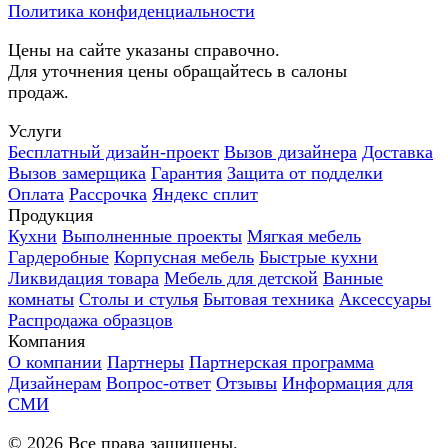
Политика конфиденциальности
Цены на сайте указаны справочно.
Для уточнения цены обращайтесь в салоны
продаж.
Услуги
Бесплатный дизайн-проект
Вызов дизайнера
Доставка
Вызов замерщика
Гарантия
Защита от подделки
Оплата
Рассрочка
Яндекс сплит
Продукция
Кухни
Выполненные проекты
Мягкая мебель
Гардеробные
Корпусная мебель
Быстрые кухни
Ликвидация товара
Мебель для детской
Ванные
комнаты
Столы и стулья
Бытовая техника
Аксессуары
Распродажа образцов
Компания
О компании
Партнеры
Партнерская программа
Дизайнерам
Вопрос-ответ
Отзывы
Информация для
СМИ
©
2026
Все права защищены.