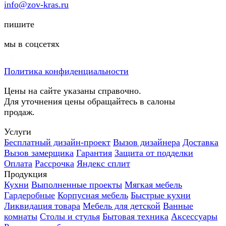
info@zov-kras.ru
пишите
мы в соцсетях
Политика конфиденциальности
Цены на сайте указаны справочно.
Для уточнения цены обращайтесь в салоны
продаж.
Услуги
Бесплатный дизайн-проект
Вызов дизайнера
Доставка
Вызов замерщика
Гарантия
Защита от подделки
Оплата
Рассрочка
Яндекс сплит
Продукция
Кухни
Выполненные проекты
Мягкая мебель
Гардеробные
Корпусная мебель
Быстрые кухни
Ликвидация товара
Мебель для детской
Ванные
комнаты
Столы и стулья
Бытовая техника
Аксессуары