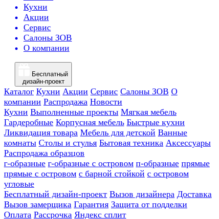
Кухни
Акции
Сервис
Салоны ЗОВ
О компании
Бесплатный
дизайн-проект
Каталог
Кухни
Акции
Сервис
Салоны ЗОВ
О
компании
Распродажа
Новости
Кухни
Выполненные проекты
Мягкая мебель
Гардеробные
Корпусная мебель
Быстрые кухни
Ликвидация товара
Мебель для детской
Ванные
комнаты
Столы и стулья
Бытовая техника
Аксессуары
Распродажа образцов
г-образные
г-образные с островом
п-образные
прямые
прямые с островом
с барной стойкой
с островом
угловые
Бесплатный дизайн-проект
Вызов дизайнера
Доставка
Вызов замерщика
Гарантия
Защита от подделки
Оплата
Рассрочка
Яндекс сплит