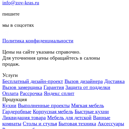
info@zov-kras.ru
пишите
мы в соцсетях
Политика конфиденциальности
Цены на сайте указаны справочно.
Для уточнения цены обращайтесь в салоны
продаж.
Услуги
Бесплатный дизайн-проект
Вызов дизайнера
Доставка
Вызов замерщика
Гарантия
Защита от подделки
Оплата
Рассрочка
Яндекс сплит
Продукция
Кухни
Выполненные проекты
Мягкая мебель
Гардеробные
Корпусная мебель
Быстрые кухни
Ликвидация товара
Мебель для детской
Ванные
комнаты
Столы и стулья
Бытовая техника
Аксессуары