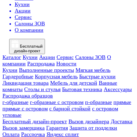
Кухни
Акции
Сервис
Салоны ЗОВ
О компании
Бесплатный
дизайн-проект
Каталог
Кухни
Акции
Сервис
Салоны ЗОВ
О
компании
Распродажа
Новости
Кухни
Выполненные проекты
Мягкая мебель
Гардеробные
Корпусная мебель
Быстрые кухни
Ликвидация товара
Мебель для детской
Ванные
комнаты
Столы и стулья
Бытовая техника
Аксессуары
Распродажа образцов
г-образные
г-образные с островом
п-образные
прямые
прямые с островом
с барной стойкой
с островом
угловые
Бесплатный дизайн-проект
Вызов дизайнера
Доставка
Вызов замерщика
Гарантия
Защита от подделки
Оплата
Рассрочка
Яндекс сплит