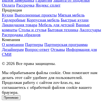
Вызов замерщика
Гарантия
Защита от подделки
Оплата
Рассрочка
Яндекс сплит
Продукция
Кухни
Выполненные проекты
Мягкая мебель
Гардеробные
Корпусная мебель
Быстрые кухни
Ликвидация товара
Мебель для детской
Ванные
комнаты
Столы и стулья
Бытовая техника
Аксессуары
Распродажа образцов
Компания
О компании
Партнеры
Партнерская программа
Дизайнерам
Вопрос-ответ
Отзывы
Информация для
СМИ
©
2026
Все права защищены.
Мы обрабатываем файлы cookie. Они помогают нам
делать этот сайт удобнее для пользователей.
Продолжая работу с сайтом zov-kras.ru, вы
соглашаетесь с обработкой файлов cookie вашего
браузера.
Принимаю