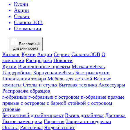
Кухни
Акции
Сервис
Салоны ЗОВ
О компании
Бесплатный
дизайн-проект
Каталог
Кухни
Акции
Сервис
Салоны ЗОВ
О
компании
Распродажа
Новости
Кухни
Выполненные проекты
Мягкая мебель
Гардеробные
Корпусная мебель
Быстрые кухни
Ликвидация товара
Мебель для детской
Ванные
комнаты
Столы и стулья
Бытовая техника
Аксессуары
Распродажа образцов
г-образные
г-образные с островом
п-образные
прямые
прямые с островом
с барной стойкой
с островом
угловые
Бесплатный дизайн-проект
Вызов дизайнера
Доставка
Вызов замерщика
Гарантия
Защита от подделки
Оплата
Рассрочка
Яндекс сплит