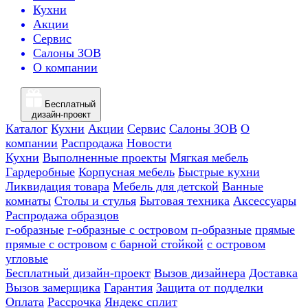
Кухни
Акции
Сервис
Салоны ЗОВ
О компании
Бесплатный
дизайн-проект
Каталог
Кухни
Акции
Сервис
Салоны ЗОВ
О
компании
Распродажа
Новости
Кухни
Выполненные проекты
Мягкая мебель
Гардеробные
Корпусная мебель
Быстрые кухни
Ликвидация товара
Мебель для детской
Ванные
комнаты
Столы и стулья
Бытовая техника
Аксессуары
Распродажа образцов
г-образные
г-образные с островом
п-образные
прямые
прямые с островом
с барной стойкой
с островом
угловые
Бесплатный дизайн-проект
Вызов дизайнера
Доставка
Вызов замерщика
Гарантия
Защита от подделки
Оплата
Рассрочка
Яндекс сплит