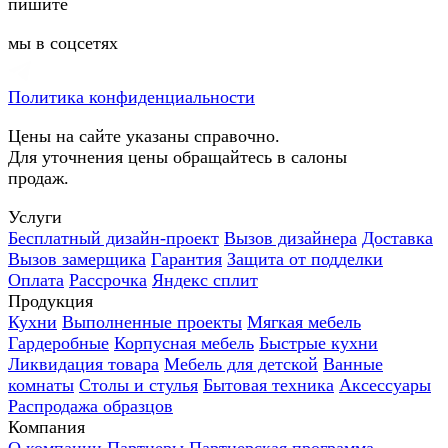
пишите
мы в соцсетях
Политика конфиденциальности
Цены на сайте указаны справочно.
Для уточнения цены обращайтесь в салоны
продаж.
Услуги
Бесплатный дизайн-проект
Вызов дизайнера
Доставка
Вызов замерщика
Гарантия
Защита от подделки
Оплата
Рассрочка
Яндекс сплит
Продукция
Кухни
Выполненные проекты
Мягкая мебель
Гардеробные
Корпусная мебель
Быстрые кухни
Ликвидация товара
Мебель для детской
Ванные
комнаты
Столы и стулья
Бытовая техника
Аксессуары
Распродажа образцов
Компания
О компании
Партнеры
Партнерская программа