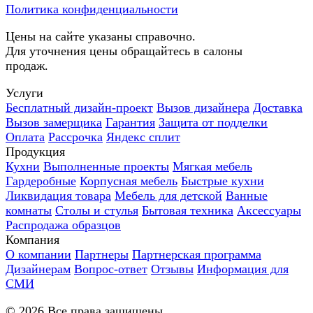
Политика конфиденциальности
Цены на сайте указаны справочно.
Для уточнения цены обращайтесь в салоны
продаж.
Услуги
Бесплатный дизайн-проект
Вызов дизайнера
Доставка
Вызов замерщика
Гарантия
Защита от подделки
Оплата
Рассрочка
Яндекс сплит
Продукция
Кухни
Выполненные проекты
Мягкая мебель
Гардеробные
Корпусная мебель
Быстрые кухни
Ликвидация товара
Мебель для детской
Ванные
комнаты
Столы и стулья
Бытовая техника
Аксессуары
Распродажа образцов
Компания
О компании
Партнеры
Партнерская программа
Дизайнерам
Вопрос-ответ
Отзывы
Информация для
СМИ
©
2026
Все права защищены.