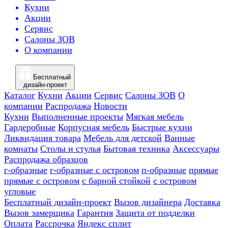
Кухни
Акции
Сервис
Салоны ЗОВ
О компании
Бесплатный
дизайн-проект
Каталог
Кухни
Акции
Сервис
Салоны ЗОВ
О
компании
Распродажа
Новости
Кухни
Выполненные проекты
Мягкая мебель
Гардеробные
Корпусная мебель
Быстрые кухни
Ликвидация товара
Мебель для детской
Ванные
комнаты
Столы и стулья
Бытовая техника
Аксессуары
Распродажа образцов
г-образные
г-образные с островом
п-образные
прямые
прямые с островом
с барной стойкой
с островом
угловые
Бесплатный дизайн-проект
Вызов дизайнера
Доставка
Вызов замерщика
Гарантия
Защита от подделки
Оплата
Рассрочка
Яндекс сплит