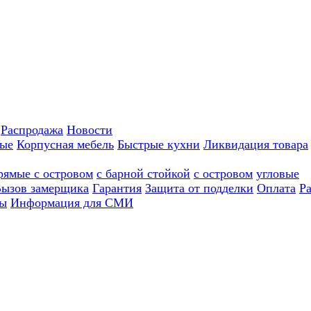
Распродажа
Новости
ные
Корпусная мебель
Быстрые кухни
Ликвидация товара
рямые с островом
с барной стойкой
с островом
угловые
ызов замерщика
Гарантия
Защита от подделки
Оплата
Р
ы
Информация для СМИ