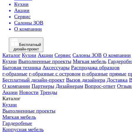
Кухни
Акции
Сервис
Салоны ЗОВ
О компании
Бесплатный
дизайн-проект
Каталог
Кухни
Акции
Сервис
Салоны ЗОВ
О компании
Кухни
Выполненные проекты
Мягкая мебель
Гардероб
Бытовая техника
Аксессуары
Распродажа образцов
г-образные
г-образные с островом
п-образные
прямые
п
Бесплатный дизайн-проект
Вызов дизайнера
Доставка
В
О компании
Партнеры
Дизайнерам
Вопрос-ответ
Отзыв
Акции
Новости
Тренды
Каталог
Кухни
Выполненные проекты
Мягкая мебель
Гардеробные
Корпусная мебель