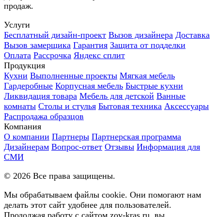
продаж.
Услуги
Бесплатный дизайн-проект
Вызов дизайнера
Доставка
Вызов замерщика
Гарантия
Защита от подделки
Оплата
Рассрочка
Яндекс сплит
Продукция
Кухни
Выполненные проекты
Мягкая мебель
Гардеробные
Корпусная мебель
Быстрые кухни
Ликвидация товара
Мебель для детской
Ванные
комнаты
Столы и стулья
Бытовая техника
Аксессуары
Распродажа образцов
Компания
О компании
Партнеры
Партнерская программа
Дизайнерам
Вопрос-ответ
Отзывы
Информация для
СМИ
©
2026
Все права защищены.
Мы обрабатываем файлы cookie. Они помогают нам
делать этот сайт удобнее для пользователей.
Продолжая работу с сайтом zov-kras.ru, вы