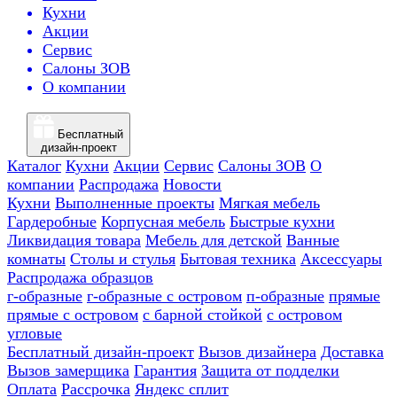
Кухни
Акции
Сервис
Салоны ЗОВ
О компании
Бесплатный
дизайн-проект
Каталог
Кухни
Акции
Сервис
Салоны ЗОВ
О
компании
Распродажа
Новости
Кухни
Выполненные проекты
Мягкая мебель
Гардеробные
Корпусная мебель
Быстрые кухни
Ликвидация товара
Мебель для детской
Ванные
комнаты
Столы и стулья
Бытовая техника
Аксессуары
Распродажа образцов
г-образные
г-образные с островом
п-образные
прямые
прямые с островом
с барной стойкой
с островом
угловые
Бесплатный дизайн-проект
Вызов дизайнера
Доставка
Вызов замерщика
Гарантия
Защита от подделки
Оплата
Рассрочка
Яндекс сплит