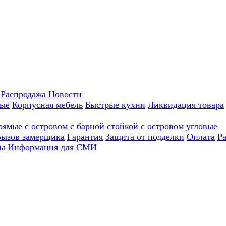
Распродажа
Новости
ные
Корпусная мебель
Быстрые кухни
Ликвидация товара
рямые с островом
с барной стойкой
с островом
угловые
ызов замерщика
Гарантия
Защита от подделки
Оплата
Р
ы
Информация для СМИ