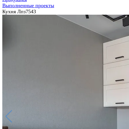
Выполненные проекты
Кухня Лпз7543