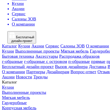
Кухни
Акции
Сервис
Салоны ЗОВ
О компании
Бесплатный
дизайн-проект
Каталог
Кухни
Акции
Сервис
Салоны ЗОВ
О компании
Кухни
Выполненные проекты
Мягкая мебель
Гардероб
Бытовая техника
Аксессуары
Распродажа образцов
г-образные
г-образные с островом
п-образные
прямые
п
Бесплатный дизайн-проект
Вызов дизайнера
Доставка
В
О компании
Партнеры
Дизайнерам
Вопрос-ответ
Отзыв
Акции
Новости
Тренды
Каталог
Кухни
Выполненные проекты
Мягкая мебель
Гардеробные
Корпусная мебель