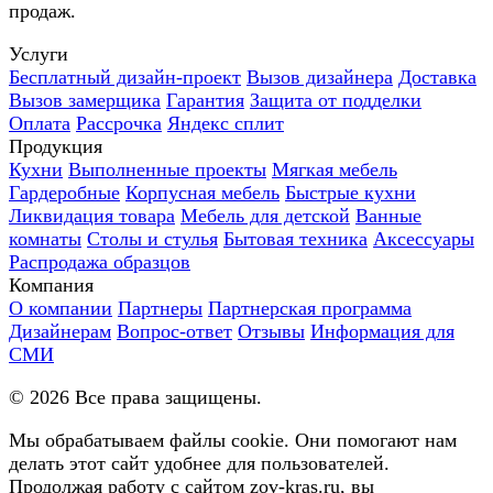
продаж.
Услуги
Бесплатный дизайн-проект
Вызов дизайнера
Доставка
Вызов замерщика
Гарантия
Защита от подделки
Оплата
Рассрочка
Яндекс сплит
Продукция
Кухни
Выполненные проекты
Мягкая мебель
Гардеробные
Корпусная мебель
Быстрые кухни
Ликвидация товара
Мебель для детской
Ванные
комнаты
Столы и стулья
Бытовая техника
Аксессуары
Распродажа образцов
Компания
О компании
Партнеры
Партнерская программа
Дизайнерам
Вопрос-ответ
Отзывы
Информация для
СМИ
©
2026
Все права защищены.
Мы обрабатываем файлы cookie. Они помогают нам
делать этот сайт удобнее для пользователей.
Продолжая работу с сайтом zov-kras.ru, вы