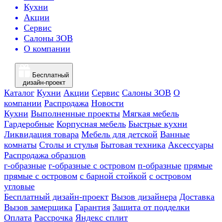
Кухни
Акции
Сервис
Салоны ЗОВ
О компании
Бесплатный
дизайн-проект
Каталог
Кухни
Акции
Сервис
Салоны ЗОВ
О
компании
Распродажа
Новости
Кухни
Выполненные проекты
Мягкая мебель
Гардеробные
Корпусная мебель
Быстрые кухни
Ликвидация товара
Мебель для детской
Ванные
комнаты
Столы и стулья
Бытовая техника
Аксессуары
Распродажа образцов
г-образные
г-образные с островом
п-образные
прямые
прямые с островом
с барной стойкой
с островом
угловые
Бесплатный дизайн-проект
Вызов дизайнера
Доставка
Вызов замерщика
Гарантия
Защита от подделки
Оплата
Рассрочка
Яндекс сплит