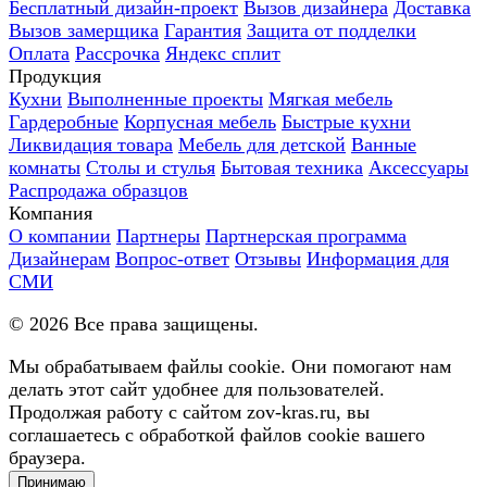
Бесплатный дизайн-проект
Вызов дизайнера
Доставка
Вызов замерщика
Гарантия
Защита от подделки
Оплата
Рассрочка
Яндекс сплит
Продукция
Кухни
Выполненные проекты
Мягкая мебель
Гардеробные
Корпусная мебель
Быстрые кухни
Ликвидация товара
Мебель для детской
Ванные
комнаты
Столы и стулья
Бытовая техника
Аксессуары
Распродажа образцов
Компания
О компании
Партнеры
Партнерская программа
Дизайнерам
Вопрос-ответ
Отзывы
Информация для
СМИ
©
2026
Все права защищены.
Мы обрабатываем файлы cookie. Они помогают нам
делать этот сайт удобнее для пользователей.
Продолжая работу с сайтом zov-kras.ru, вы
соглашаетесь с обработкой файлов cookie вашего
браузера.
Принимаю