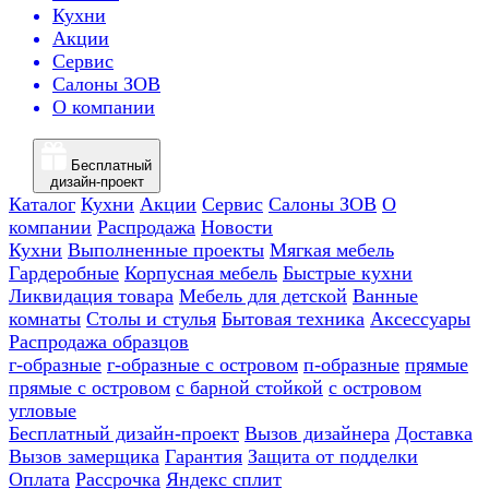
Кухни
Акции
Сервис
Салоны ЗОВ
О компании
Бесплатный
дизайн-проект
Каталог
Кухни
Акции
Сервис
Салоны ЗОВ
О
компании
Распродажа
Новости
Кухни
Выполненные проекты
Мягкая мебель
Гардеробные
Корпусная мебель
Быстрые кухни
Ликвидация товара
Мебель для детской
Ванные
комнаты
Столы и стулья
Бытовая техника
Аксессуары
Распродажа образцов
г-образные
г-образные с островом
п-образные
прямые
прямые с островом
с барной стойкой
с островом
угловые
Бесплатный дизайн-проект
Вызов дизайнера
Доставка
Вызов замерщика
Гарантия
Защита от подделки
Оплата
Рассрочка
Яндекс сплит