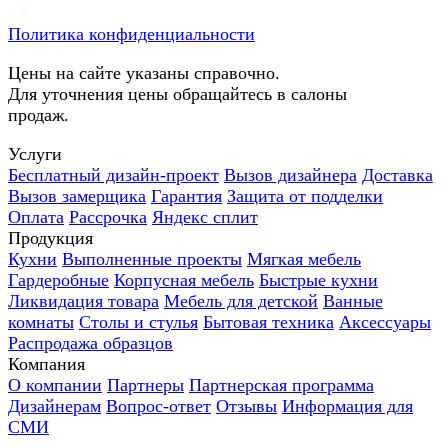
Политика конфиденциальности
Цены на сайте указаны справочно.
Для уточнения цены обращайтесь в салоны
продаж.
Услуги
Бесплатный дизайн-проект
Вызов дизайнера
Доставка
Вызов замерщика
Гарантия
Защита от подделки
Оплата
Рассрочка
Яндекс сплит
Продукция
Кухни
Выполненные проекты
Мягкая мебель
Гардеробные
Корпусная мебель
Быстрые кухни
Ликвидация товара
Мебель для детской
Ванные
комнаты
Столы и стулья
Бытовая техника
Аксессуары
Распродажа образцов
Компания
О компании
Партнеры
Партнерская программа
Дизайнерам
Вопрос-ответ
Отзывы
Информация для
СМИ