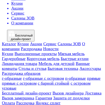
Кухни
Акции
Сервис
Салоны ЗОВ
О компании
Бесплатный
дизайн-проект
Каталог
Кухни
Акции
Сервис
Салоны ЗОВ
О
компании
Распродажа
Новости
Кухни
Выполненные проекты
Мягкая мебель
Гардеробные
Корпусная мебель
Быстрые кухни
Ликвидация товара
Мебель для детской
Ванные
комнаты
Столы и стулья
Бытовая техника
Аксессуары
Распродажа образцов
г-образные
г-образные с островом
п-образные
прямые
прямые с островом
с барной стойкой
с островом
угловые
Бесплатный дизайн-проект
Вызов дизайнера
Доставка
Вызов замерщика
Гарантия
Защита от подделки
Оплата
Рассрочка
Яндекс сплит