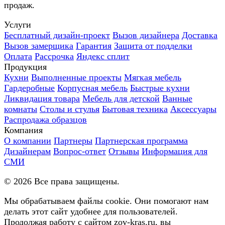
продаж.
Услуги
Бесплатный дизайн-проект
Вызов дизайнера
Доставка
Вызов замерщика
Гарантия
Защита от подделки
Оплата
Рассрочка
Яндекс сплит
Продукция
Кухни
Выполненные проекты
Мягкая мебель
Гардеробные
Корпусная мебель
Быстрые кухни
Ликвидация товара
Мебель для детской
Ванные
комнаты
Столы и стулья
Бытовая техника
Аксессуары
Распродажа образцов
Компания
О компании
Партнеры
Партнерская программа
Дизайнерам
Вопрос-ответ
Отзывы
Информация для
СМИ
©
2026
Все права защищены.
Мы обрабатываем файлы cookie. Они помогают нам
делать этот сайт удобнее для пользователей.
Продолжая работу с сайтом zov-kras.ru, вы