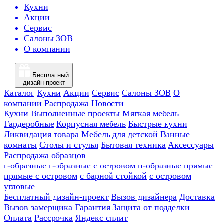
Кухни
Акции
Сервис
Салоны ЗОВ
О компании
Бесплатный
дизайн-проект
Каталог
Кухни
Акции
Сервис
Салоны ЗОВ
О
компании
Распродажа
Новости
Кухни
Выполненные проекты
Мягкая мебель
Гардеробные
Корпусная мебель
Быстрые кухни
Ликвидация товара
Мебель для детской
Ванные
комнаты
Столы и стулья
Бытовая техника
Аксессуары
Распродажа образцов
г-образные
г-образные с островом
п-образные
прямые
прямые с островом
с барной стойкой
с островом
угловые
Бесплатный дизайн-проект
Вызов дизайнера
Доставка
Вызов замерщика
Гарантия
Защита от подделки
Оплата
Рассрочка
Яндекс сплит