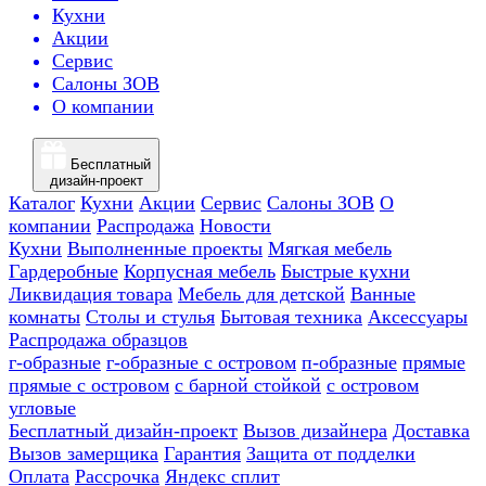
Кухни
Акции
Сервис
Салоны ЗОВ
О компании
Бесплатный
дизайн-проект
Каталог
Кухни
Акции
Сервис
Салоны ЗОВ
О
компании
Распродажа
Новости
Кухни
Выполненные проекты
Мягкая мебель
Гардеробные
Корпусная мебель
Быстрые кухни
Ликвидация товара
Мебель для детской
Ванные
комнаты
Столы и стулья
Бытовая техника
Аксессуары
Распродажа образцов
г-образные
г-образные с островом
п-образные
прямые
прямые с островом
с барной стойкой
с островом
угловые
Бесплатный дизайн-проект
Вызов дизайнера
Доставка
Вызов замерщика
Гарантия
Защита от подделки
Оплата
Рассрочка
Яндекс сплит