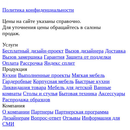
Политика конфиденциальности
Цены на сайте указаны справочно.
Для уточнения цены обращайтесь в салоны
продаж.
Услуги
Бесплатный дизайн-проект
Вызов дизайнера
Доставка
Вызов замерщика
Гарантия
Защита от подделки
Оплата
Рассрочка
Яндекс сплит
Продукция
Кухни
Выполненные проекты
Мягкая мебель
Гардеробные
Корпусная мебель
Быстрые кухни
Ликвидация товара
Мебель для детской
Ванные
комнаты
Столы и стулья
Бытовая техника
Аксессуары
Распродажа образцов
Компания
О компании
Партнеры
Партнерская программа
Дизайнерам
Вопрос-ответ
Отзывы
Информация для
СМИ