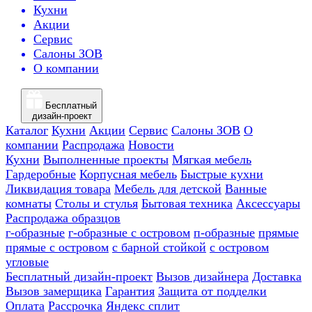
Кухни
Акции
Сервис
Салоны ЗОВ
О компании
Бесплатный
дизайн-проект
Каталог
Кухни
Акции
Сервис
Салоны ЗОВ
О
компании
Распродажа
Новости
Кухни
Выполненные проекты
Мягкая мебель
Гардеробные
Корпусная мебель
Быстрые кухни
Ликвидация товара
Мебель для детской
Ванные
комнаты
Столы и стулья
Бытовая техника
Аксессуары
Распродажа образцов
г-образные
г-образные с островом
п-образные
прямые
прямые с островом
с барной стойкой
с островом
угловые
Бесплатный дизайн-проект
Вызов дизайнера
Доставка
Вызов замерщика
Гарантия
Защита от подделки
Оплата
Рассрочка
Яндекс сплит