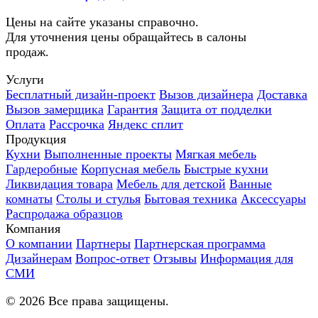
Цены на сайте указаны справочно.
Для уточнения цены обращайтесь в салоны
продаж.
Услуги
Бесплатный дизайн-проект
Вызов дизайнера
Доставка
Вызов замерщика
Гарантия
Защита от подделки
Оплата
Рассрочка
Яндекс сплит
Продукция
Кухни
Выполненные проекты
Мягкая мебель
Гардеробные
Корпусная мебель
Быстрые кухни
Ликвидация товара
Мебель для детской
Ванные
комнаты
Столы и стулья
Бытовая техника
Аксессуары
Распродажа образцов
Компания
О компании
Партнеры
Партнерская программа
Дизайнерам
Вопрос-ответ
Отзывы
Информация для
СМИ
©
2026
Все права защищены.