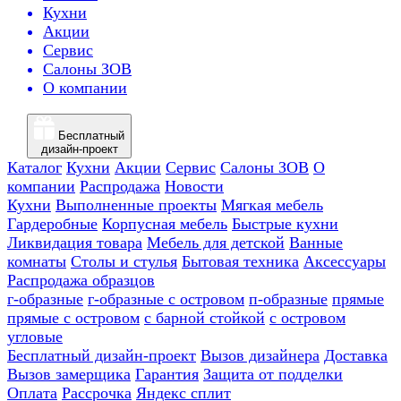
Кухни
Акции
Сервис
Салоны ЗОВ
О компании
Бесплатный
дизайн-проект
Каталог
Кухни
Акции
Сервис
Салоны ЗОВ
О
компании
Распродажа
Новости
Кухни
Выполненные проекты
Мягкая мебель
Гардеробные
Корпусная мебель
Быстрые кухни
Ликвидация товара
Мебель для детской
Ванные
комнаты
Столы и стулья
Бытовая техника
Аксессуары
Распродажа образцов
г-образные
г-образные с островом
п-образные
прямые
прямые с островом
с барной стойкой
с островом
угловые
Бесплатный дизайн-проект
Вызов дизайнера
Доставка
Вызов замерщика
Гарантия
Защита от подделки
Оплата
Рассрочка
Яндекс сплит