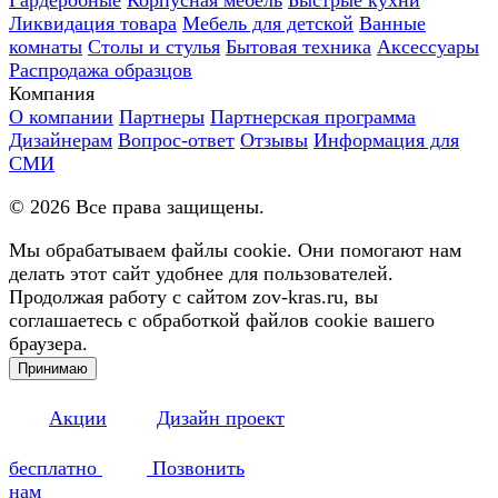
Ликвидация товара
Мебель для детской
Ванные
комнаты
Столы и стулья
Бытовая техника
Аксессуары
Распродажа образцов
Компания
О компании
Партнеры
Партнерская программа
Дизайнерам
Вопрос-ответ
Отзывы
Информация для
СМИ
©
2026
Все права защищены.
Мы обрабатываем файлы cookie. Они помогают нам
делать этот сайт удобнее для пользователей.
Продолжая работу с сайтом zov-kras.ru, вы
соглашаетесь с обработкой файлов cookie вашего
браузера.
Принимаю
Акции
Дизайн проект
бесплатно
Позвонить
нам