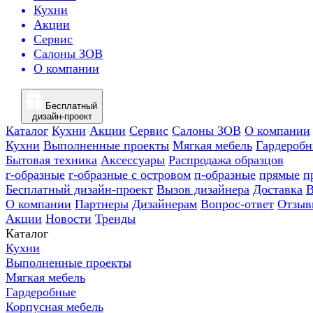
Кухни
Акции
Сервис
Салоны ЗОВ
О компании
Бесплатный
дизайн-проект
Каталог
Кухни
Акции
Сервис
Салоны ЗОВ
О компании
Кухни
Выполненные проекты
Мягкая мебель
Гардероб
Бытовая техника
Аксессуары
Распродажа образцов
г-образные
г-образные с островом
п-образные
прямые
п
Бесплатный дизайн-проект
Вызов дизайнера
Доставка
В
О компании
Партнеры
Дизайнерам
Вопрос-ответ
Отзыв
Акции
Новости
Тренды
Каталог
Кухни
Выполненные проекты
Мягкая мебель
Гардеробные
Корпусная мебель