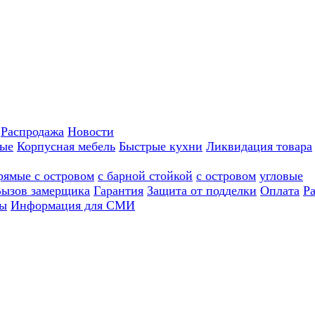
Распродажа
Новости
ные
Корпусная мебель
Быстрые кухни
Ликвидация товара
рямые с островом
с барной стойкой
с островом
угловые
ызов замерщика
Гарантия
Защита от подделки
Оплата
Р
ы
Информация для СМИ