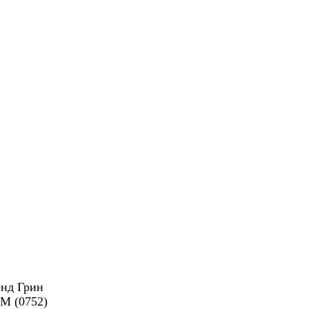
енд Грин
M (0752)