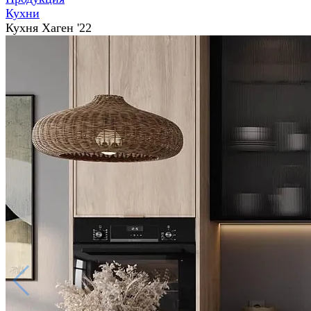
Кухни
Кухня Хаген '22