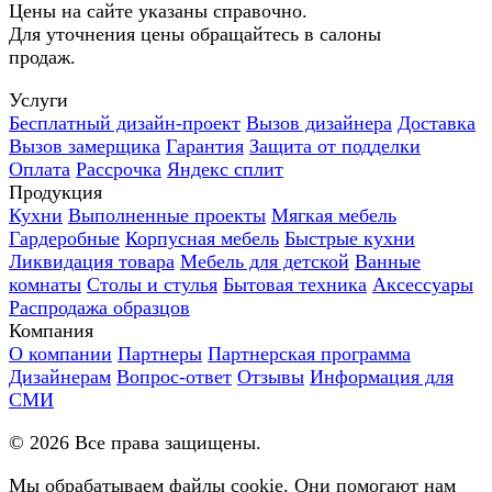
Цены на сайте указаны справочно.
Для уточнения цены обращайтесь в салоны
продаж.
Услуги
Бесплатный дизайн-проект
Вызов дизайнера
Доставка
Вызов замерщика
Гарантия
Защита от подделки
Оплата
Рассрочка
Яндекс сплит
Продукция
Кухни
Выполненные проекты
Мягкая мебель
Гардеробные
Корпусная мебель
Быстрые кухни
Ликвидация товара
Мебель для детской
Ванные
комнаты
Столы и стулья
Бытовая техника
Аксессуары
Распродажа образцов
Компания
О компании
Партнеры
Партнерская программа
Дизайнерам
Вопрос-ответ
Отзывы
Информация для
СМИ
©
2026
Все права защищены.
Мы обрабатываем файлы cookie. Они помогают нам