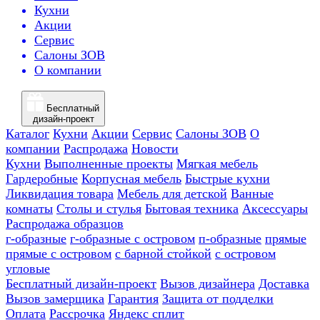
Кухни
Акции
Сервис
Салоны ЗОВ
О компании
Бесплатный
дизайн-проект
Каталог
Кухни
Акции
Сервис
Салоны ЗОВ
О
компании
Распродажа
Новости
Кухни
Выполненные проекты
Мягкая мебель
Гардеробные
Корпусная мебель
Быстрые кухни
Ликвидация товара
Мебель для детской
Ванные
комнаты
Столы и стулья
Бытовая техника
Аксессуары
Распродажа образцов
г-образные
г-образные с островом
п-образные
прямые
прямые с островом
с барной стойкой
с островом
угловые
Бесплатный дизайн-проект
Вызов дизайнера
Доставка
Вызов замерщика
Гарантия
Защита от подделки
Оплата
Рассрочка
Яндекс сплит