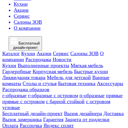
Кухни
Акции
Сервис
Салоны ЗОВ
О компании
Бесплатный
дизайн-проект
Каталог
Кухни
Акции
Сервис
Салоны ЗОВ
О
компании
Распродажа
Новости
Кухни
Выполненные проекты
Мягкая мебель
Гардеробные
Корпусная мебель
Быстрые кухни
Ликвидация товара
Мебель для детской
Ванные
комнаты
Столы и стулья
Бытовая техника
Аксессуары
Распродажа образцов
г-образные
г-образные с островом
п-образные
прямые
прямые с островом
с барной стойкой
с островом
угловые
Бесплатный дизайн-проект
Вызов дизайнера
Доставка
Вызов замерщика
Гарантия
Защита от подделки
Оплата
Рассрочка
Яндекс сплит