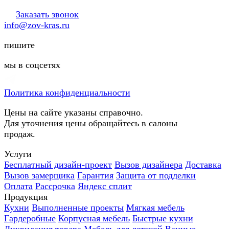
Заказать звонок
info@zov-kras.ru
пишите
мы в соцсетях
Политика конфиденциальности
Цены на сайте указаны справочно.
Для уточнения цены обращайтесь в салоны
продаж.
Услуги
Бесплатный дизайн-проект
Вызов дизайнера
Доставка
Вызов замерщика
Гарантия
Защита от подделки
Оплата
Рассрочка
Яндекс сплит
Продукция
Кухни
Выполненные проекты
Мягкая мебель
Гардеробные
Корпусная мебель
Быстрые кухни
Ликвидация товара
Мебель для детской
Ванные