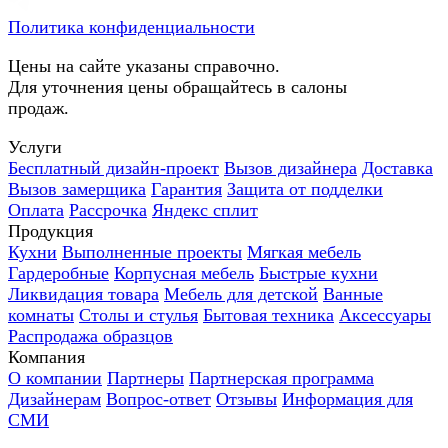
Политика конфиденциальности
Цены на сайте указаны справочно.
Для уточнения цены обращайтесь в салоны
продаж.
Услуги
Бесплатный дизайн-проект
Вызов дизайнера
Доставка
Вызов замерщика
Гарантия
Защита от подделки
Оплата
Рассрочка
Яндекс сплит
Продукция
Кухни
Выполненные проекты
Мягкая мебель
Гардеробные
Корпусная мебель
Быстрые кухни
Ликвидация товара
Мебель для детской
Ванные
комнаты
Столы и стулья
Бытовая техника
Аксессуары
Распродажа образцов
Компания
О компании
Партнеры
Партнерская программа
Дизайнерам
Вопрос-ответ
Отзывы
Информация для
СМИ