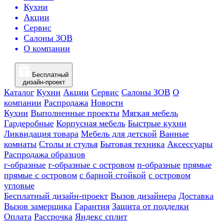
Кухни
Акции
Сервис
Салоны ЗОВ
О компании
Бесплатный
дизайн-проект
Каталог
Кухни
Акции
Сервис
Салоны ЗОВ
О
компании
Распродажа
Новости
Кухни
Выполненные проекты
Мягкая мебель
Гардеробные
Корпусная мебель
Быстрые кухни
Ликвидация товара
Мебель для детской
Ванные
комнаты
Столы и стулья
Бытовая техника
Аксессуары
Распродажа образцов
г-образные
г-образные с островом
п-образные
прямые
прямые с островом
с барной стойкой
с островом
угловые
Бесплатный дизайн-проект
Вызов дизайнера
Доставка
Вызов замерщика
Гарантия
Защита от подделки
Оплата
Рассрочка
Яндекс сплит