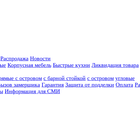
Распродажа
Новости
ные
Корпусная мебель
Быстрые кухни
Ликвидация товара
рямые с островом
с барной стойкой
с островом
угловые
ызов замерщика
Гарантия
Защита от подделки
Оплата
Р
ы
Информация для СМИ