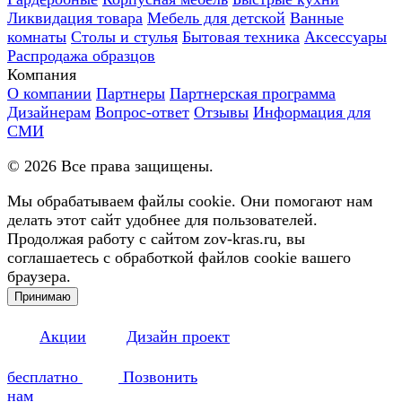
Ликвидация товара
Мебель для детской
Ванные
комнаты
Столы и стулья
Бытовая техника
Аксессуары
Распродажа образцов
Компания
О компании
Партнеры
Партнерская программа
Дизайнерам
Вопрос-ответ
Отзывы
Информация для
СМИ
©
2026
Все права защищены.
Мы обрабатываем файлы cookie. Они помогают нам
делать этот сайт удобнее для пользователей.
Продолжая работу с сайтом zov-kras.ru, вы
соглашаетесь с обработкой файлов cookie вашего
браузера.
Принимаю
Акции
Дизайн проект
бесплатно
Позвонить
нам