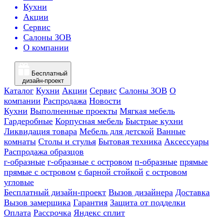
Кухни
Акции
Сервис
Салоны ЗОВ
О компании
Бесплатный
дизайн-проект
Каталог
Кухни
Акции
Сервис
Салоны ЗОВ
О
компании
Распродажа
Новости
Кухни
Выполненные проекты
Мягкая мебель
Гардеробные
Корпусная мебель
Быстрые кухни
Ликвидация товара
Мебель для детской
Ванные
комнаты
Столы и стулья
Бытовая техника
Аксессуары
Распродажа образцов
г-образные
г-образные с островом
п-образные
прямые
прямые с островом
с барной стойкой
с островом
угловые
Бесплатный дизайн-проект
Вызов дизайнера
Доставка
Вызов замерщика
Гарантия
Защита от подделки
Оплата
Рассрочка
Яндекс сплит