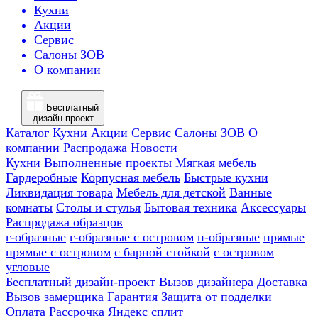
Кухни
Акции
Сервис
Салоны ЗОВ
О компании
Бесплатный
дизайн-проект
Каталог
Кухни
Акции
Сервис
Салоны ЗОВ
О
компании
Распродажа
Новости
Кухни
Выполненные проекты
Мягкая мебель
Гардеробные
Корпусная мебель
Быстрые кухни
Ликвидация товара
Мебель для детской
Ванные
комнаты
Столы и стулья
Бытовая техника
Аксессуары
Распродажа образцов
г-образные
г-образные с островом
п-образные
прямые
прямые с островом
с барной стойкой
с островом
угловые
Бесплатный дизайн-проект
Вызов дизайнера
Доставка
Вызов замерщика
Гарантия
Защита от подделки
Оплата
Рассрочка
Яндекс сплит