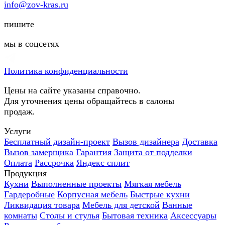
info@zov-kras.ru
пишите
мы в соцсетях
Политика конфиденциальности
Цены на сайте указаны справочно.
Для уточнения цены обращайтесь в салоны
продаж.
Услуги
Бесплатный дизайн-проект
Вызов дизайнера
Доставка
Вызов замерщика
Гарантия
Защита от подделки
Оплата
Рассрочка
Яндекс сплит
Продукция
Кухни
Выполненные проекты
Мягкая мебель
Гардеробные
Корпусная мебель
Быстрые кухни
Ликвидация товара
Мебель для детской
Ванные
комнаты
Столы и стулья
Бытовая техника
Аксессуары